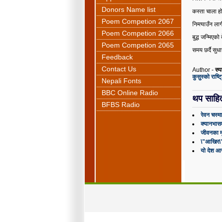
Donors Name list
कस्ता चाला ह
Poem Competion 2067
निम्त्याउँन ल
Poem Competion 2066
बुद्घ जन्मिएको
Poem Competion 2065
समय छर्दै सु
Feedback
Contact Us
Author -
रु
कुसुस्को राष्
Nepali Fonts
BBC Online Radio
थप साहि
BFBS Radio
रेवन चस्मा
क्यानभासम
जीवनका मू
\"आखिर\
यो देश 