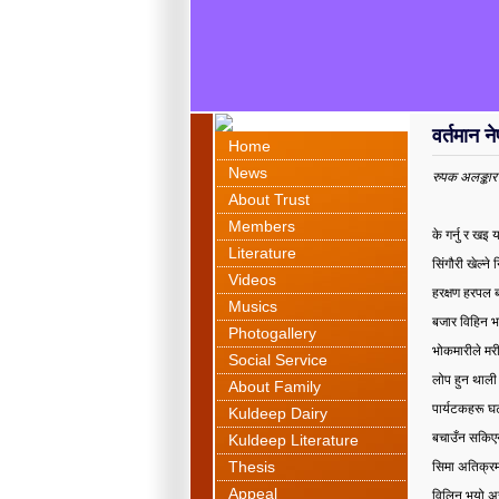
वर्तमान 
Home
News
रुपक अलङ्कार
About Trust
Members
के गर्नु र खइ
Literature
सिंगौरी खेल्ने
Videos
हरक्षण हरपल ब
Musics
बजार विहिन भ
Photogallery
भोकमारीले मर
Social Service
लोप हुन थाली
About Family
पार्यटकहरू घ
Kuldeep Dairy
बचाउँन सकिए
Kuldeep Literature
Thesis
सिमा अतिक्र
Appeal
विलिन भयो अ