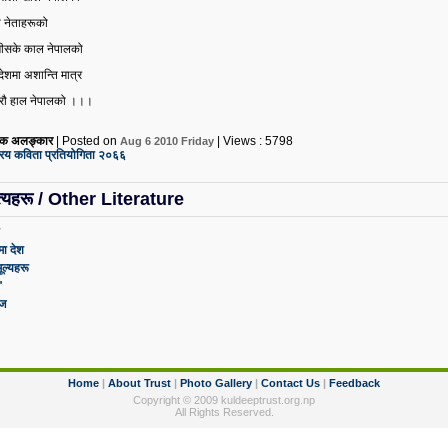
ो नेताहरूको
ागीसके काल नेपालको
 देशमा अशान्ति मात्र
धारौ हाल नेपालको ।।।
पक अलङ्कार
| Posted on
| Views : 5798
Aug 6 2010 Friday
ट्रिय कविता प्रतियोगिता २०६६
त्यहरू / Other Literature
ा देश
ल्यहरू
"
आज
Home
|
About Trust
|
Photo Gallery
|
Contact Us
|
Feedback
Copyright © 2009 kuldeeptrust.org.np
All Rights Reserved.