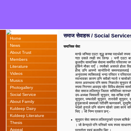
समाज सेवाहरू / Social Service
Home
News
समाजिक सेवा
About Trust
मान्छे जन्मिदा एउटा शुद्ध कच्चा पदार्थको रुप
गएर उसले त्यही रुप लिन्छ । भनौ एउटा बाल
Members
कुलदीप सामाजिक सेवामा समर्पित परिवारमा जन्म
Literature
हुर्किने मौका पाएँ । त्यसैको असरले होला व
होस् उनि आफ्नो सानोतिनो समस्याहरुलाई था
Videos
अनुपातमा व्यक्तिलाई भन्दा परिवार र परिवारला
स्वाभावका कारण उनि सवैको प्यारो र चासोको 
Musics
व्यस्त अवस्थामा पनि समय निकालेर सुनुवार स
रुपमा निरन्तर आवद्घ रहेर विविध क्षेत्रमा स
Photogallery
सेवा समाज ललितपुर जिल्ला समितिका सास्था
Social Service
उप-अध्यक्ष भिमावती सुनुवार, सह-सचिव एन्डी स
सुनुवार, पम्फादेवी सुनुवार, तारादेवी सुनुव
About Family
हुनुकासाथै समयको गतीसँगै चल्नसक्ने, दुरदृष्टि 
भएको हुनाले उनि संलग्न रहेको उक्त कार्य सम
Kuldeep Dairy
थिए । जो निम्न प्रकार छन्:-
Kuldeep Literature
सुनुवार सेवा समाज ललितपुरको प्रथम बाषिर
Thesis
। जो केन्द्रले पनि यत्तिको भव्य रुपमा साधा
Appeal
प्रस्तोता स्वयं कुलदीप थिए ।