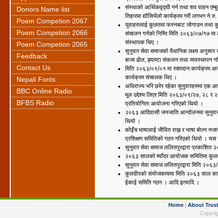
संस्थाको आर्थिकवृद्घी गर्न तथा शव वाहन एम्बुल
Donors Name list
तिहारमा द्यौसिभैलो कार्यक्रम गरी लगभग ने
Poem Competion 2067
युवाहरुलाई कुलतमा फस्नबाट जोगाउन तथा कुलत
Poem Competion 2066
संचालन गर्नको निम्ति मिति २०६३/०७/१७ मा 
संस्थापक थिए ।
Poem Competion 2065
सुनुवार सेवा समाजको वैधानिक लक्ष्य अनुसार
Feedback
बाजा ढोल, झ्याम्टा संकलन तथा व्यवस्थापन ग
Contact Us
मिति २०६३/०९/०१ मा रक्तदान कार्यक्रम आ
कार्यक्रम संचालक थिए ।
Nepali Fonts
अधिराज्य भरि छरेर रहेका सुनुवारहरुमा एक आप
BBC Online Radio
मूल उद्देश्य लिएर मिति २०६३/०९/२७, २८ र २
BFBS Radio
प्रतियोगिता आयोजना गरिएको थियो ।
२०६३ आदिवासी जनजाति आन्दोलनमा सुनुवार
थियो ।
कोइँच भाषालाई जीवित राख्न र भाषा बोल्न नजा
प्रशिक्षण समितिको गठन गरिएको थियो । य
सुनुवार सेवा समाज ललितपुरद्वारा प्रकाशित 
२०६३ सालको ष्याँदर आयोजक समितिमा कुलदी
सुनुवार सेवा समाज ललितपुरद्वारा मिति २०
कुलदीपको संयोजकत्वमा मिति २०६३ साल कार्त्त
ईकाई समिति गठन । आदि इत्यादि ।
Home
|
About Trus
Copyrig